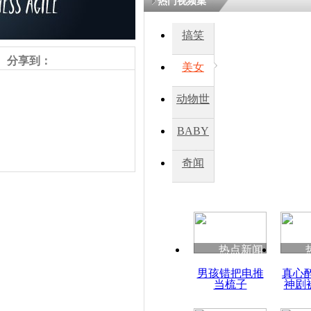
热门视频集
熷悎浣� 
瘑灞€
搞笑
分享到：
美女
娉板浗閫€
笂灏嗭細姝�
动物世
忓彈瀹炴垬
鍚稿紩澶氬
界
ㄤ笘鐣岃
BABY
秀
奇闻
波士顿民众
雪”市长急
责任编辑：【
张越
】
热点新闻
男孩错把电推
真心
当梳子
神剧