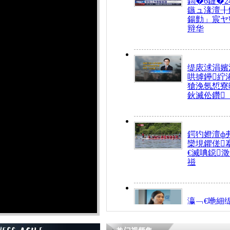
鍧�6鏈�2
鏃ュ湪澶╂
鍚勯」宸ヤ
辩华
缇庡浗涓嬪
哄摢鑸紵
獊浼氬惁寮
鈥滅伀鑽
鍔犳嬁澶ф
欒垷鑺傞
€滅唺鐚
禌
瀛﹁€咃細
€间笢鍗椾
解€滆劚閽
姪鎺ㄤ腑鍥