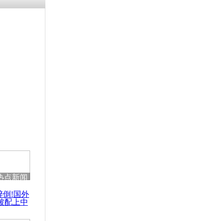
涓ㄥ浗闄呰
褰圭┖鍐涗
-10CE缁
妫€楠岋紝
浗鍏虫敞涓
民玩“跳
叫停
热点新闻
醉倒!国外
被配上中
国民乐