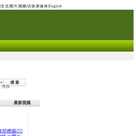
|
生活
|
图片
|
视频
|
访谈
|
新媒体
|
English
搜 索
视频
最新视频
杈炬矁鏂