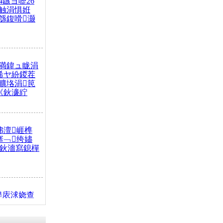
4鏃ヨ嚦26
触涓惧姙
綔鍑嗗灏
満鍏ュ眬涓
浠ヤ紛鍐茬
曠垎涓笢
《鈥濓紵
弗澶崕榫
搴﹁绔嬧
澂鈥濇寫鎴樿
缇庡浗娆查
簹涓庝腑鍥
┾€濓紝鍙嶅
解€斾笢鐩