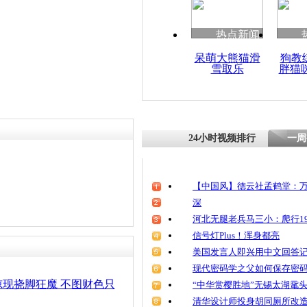
热点新闻
呆萌大熊猫滑
狗教
雪取乐
胖猫
24小时视频排行
一周
【中国风】德云社孟鹤堂：万
深
河北无腿老兵马三小：爬行19
信号灯Plus！浑身都亮
美国发言人即兴用中文回答
现代密码学之父如何保存密
现挠脚狂魔 不图财色只
“中华赏樱胜地”无锡太湖鼋
清华设计师投身胡同厕所改造