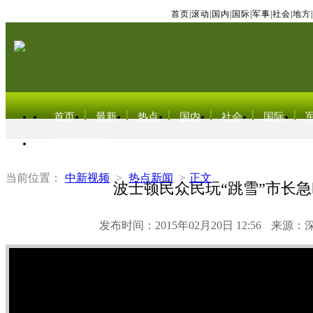
首页
|
滚动
|
国内
|
国际
|
军事
|
社会
|
地方
|
首页
最新
热点
国内
社会
国际
东北亚电视网
当前位置：
中新视频
>
热点新闻
>
正文
波士顿民众民玩“跳雪”市长
发布时间：2015年02月20日 12:56
来源：