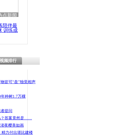
热点新闻
练陪伴最
咪 训练成
功瘦身
视频排行
物皆可“盘”独觉相声
年种树1.7万棵
记者提问
码？答案竟然是……
头渚夜樱美如画
 精力付出堪比建楼