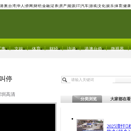
港澳
|
台湾
|
华人
|
侨网
|
财经
|
金融
|
证券
|
房产
|
能源
|
IT
|
汽车
|
游戏
|
文化
|
娱乐
|
体育
|
健康
军事
文娱
体育
财经
访谈
港澳台侨
微视界
急叫停
深圳高清
分类浏览
大家都在看
2025澶忓