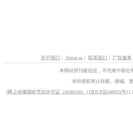
关于我们
|
About us
|
联系我们
|
广告服务
本网站所刊载信息，不代表中新社
未经授权禁止转载、摘编、
[
网上传播视听节目许可证（0106168）
] [
京ICP证040655号
] 