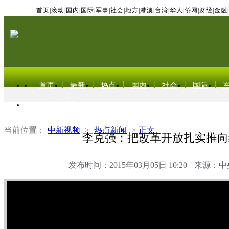
首页
|
滚动
|
国内
|
国际
|
军事
|
社会
|
地方
|
港澳
|
台湾
|
华人
|
侨网
|
财经
|
金融
|
首页
最新
热点
国内
社会
国际
东北亚电视网
当前位置：
中新视频
>
热点新闻
>
正文
李克强：把改革开放扎实推向
发布时间：2015年03月05日 10:20
来源：中