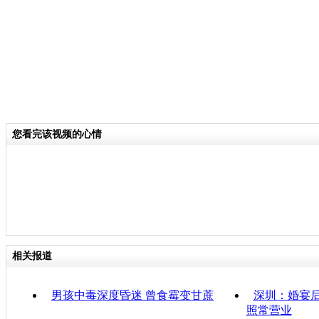
您看完该视频的心情
相关报道
男孩中毒深度昏迷 曾食霉变甘蔗
深圳：婚宴后
照常营业