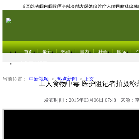
首页
|
滚动
|
国内
|
国际
|
军事
|
社会
|
地方
|
港澳
|
台湾
|
华人
|
侨网
|
财经
|
金融
|
首页
最新
热点
国内
社会
国际
东北亚电视网
当前位置：
中新视频
>
热点新闻
>
正文
工人食物中毒 医护阻记者拍摄称
发布时间：2015年03月06日 07:48
来源：