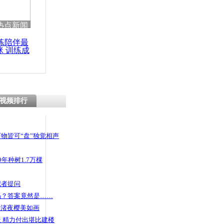
 哀思悼忠
热点新闻
练陪伴最
咪 训练成
功瘦身
40万网友
共商国是
视频排行
物皆可“盘”独觉相声
年种树1.7万棵
记者提问
码？答案竟然是……
头渚夜樱美如画
 精力付出堪比建楼