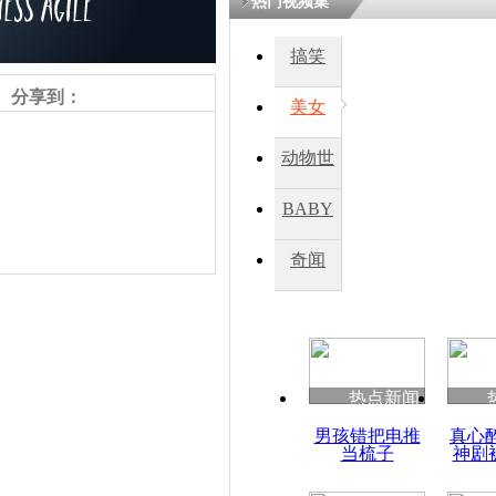
热门视频集
搞笑
四川一精神
病发持大锤
分享到：
美女
动物世
探访传承四
俗：近万民
界
BABY
英省亲送行
秀
奇闻
小伙骑车逆
崩溃 网上
因
责任编辑：【
王祎
】
热点新闻
四川兴文苗
男孩错把电推
真心
度苗族花山
当梳子
神剧