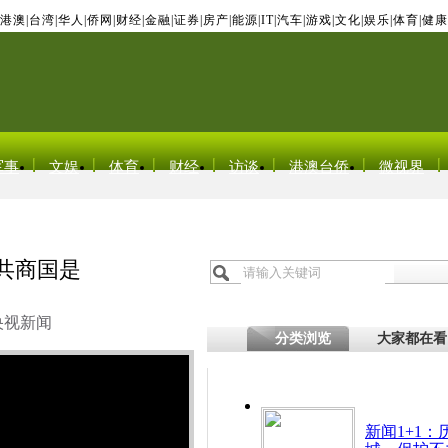
港澳
|
台湾
|
华人
|
侨网
|
财经
|
金融
|
证券
|
房产
|
能源
|
IT
|
汽车
|
游戏
|
文化
|
娱乐
|
体育
|
健康
军事
文娱
体育
财经
访谈
港澳台侨
微视界
共商国是
央视新闻
分类浏览
大家都在看
新闻1+1