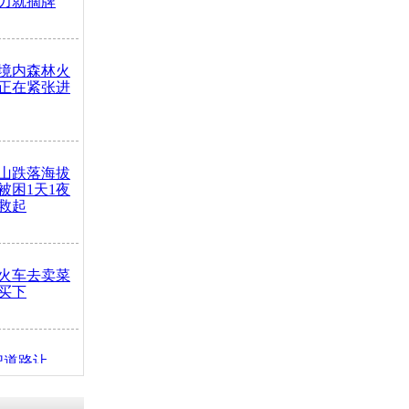
力就摘牌
境内森林火
正在紧张进
山跌落海拔
崖被困1天1夜
救起
火车去卖菜
买下
把道路让
突发疾病交