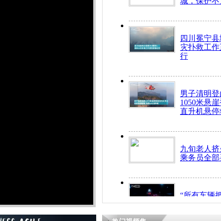
城，保护不
四川冕宁县
灾扑救工作
行
男子清明登
1050米悬
直升机悬停
九旬老人挤
乘务员全部
“所有车辆
开！”儿童
警急速救助