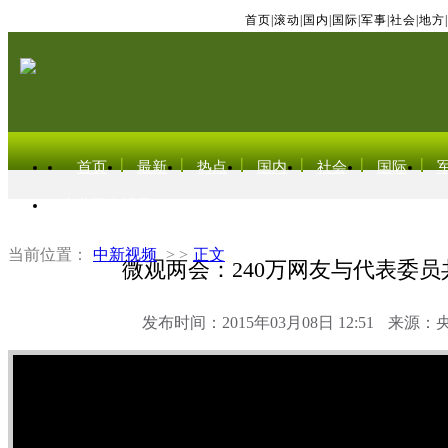
首页
|
滚动
|
国内
|
国际
|
军事
|
社会
|
地方
|
首页
最新
热点
国内
社会
国际
东北亚电视网
当前位置：
中新视频
> >
正文
微观两会：240万网友与代表委员
发布时间：2015年03月08日 12:51
来源：