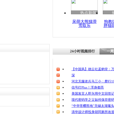
清明祭英烈
魂
热点新闻
呆萌大熊猫滑
狗教
雪取乐
胖猫
微观两会：2
与代表委员
24小时视频排行
一周
【中国风】德云社孟鹤堂：万
深
河北无腿老兵马三小：爬行19
信号灯Plus！浑身都亮
美国发言人即兴用中文回答
现代密码学之父如何保存密
“中华赏樱胜地”无锡太湖鼋
清华设计师投身胡同厕所改造