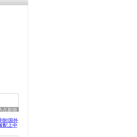
残疾男子因
砸银行
千年传统习
众为娥皇女
行被查情绪
回答崩溃原
热点新闻
乡上万人欢
醉倒!国外
节
被配上中
国民乐