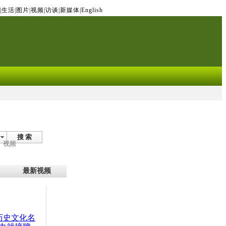
|
生活
|
图片
|
视频
|
访谈
|
新媒体
|
English
搜 索
视频
最新视频
：历史文化名