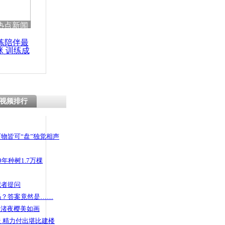
热点新闻
练陪伴最
咪 训练成
功瘦身
视频排行
物皆可“盘”独觉相声
年种树1.7万棵
记者提问
码？答案竟然是……
头渚夜樱美如画
 精力付出堪比建楼