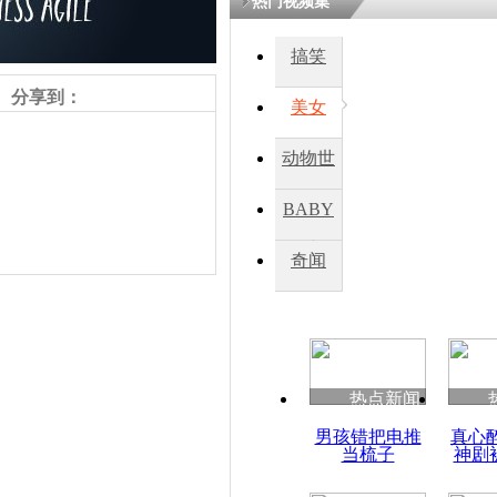
热门视频集
搞笑
分享到：
美女
动物世
界
BABY
秀
奇闻
责任编辑：【
王祎
】
热点新闻
男孩错把电推
真心
当梳子
神剧