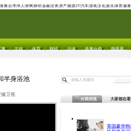
港澳
|
台湾
|
华人
|
侨网
|
财经
|
金融
|
证券
|
房产
|
能源
|
IT
|
汽车
|
游戏
|
文化
|
娱乐
|
体育
|
健康
军事
文娱
体育
财经
访谈
港澳台侨
微视界
和半身浴池
安徽卫视
分类浏览
大家都在看
英国豪华狗