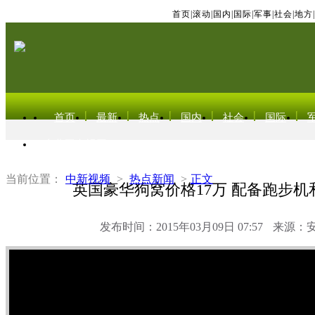
首页
|
滚动
|
国内
|
国际
|
军事
|
社会
|
地方
|
首页
最新
热点
国内
社会
国际
东北亚电视网
当前位置：
中新视频
>
热点新闻
>
正文
英国豪华狗窝价格17万 配备跑步机
发布时间：2015年03月09日 07:57
来源：