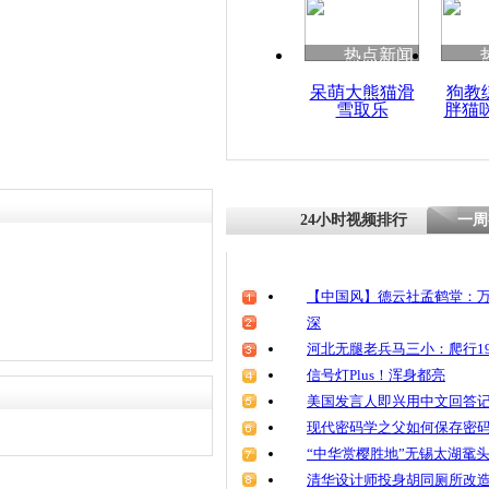
热点新闻
呆萌大熊猫滑
狗教
雪取乐
胖猫
24小时视频排行
一周
【中国风】德云社孟鹤堂：万
深
河北无腿老兵马三小：爬行19
信号灯Plus！浑身都亮
美国发言人即兴用中文回答
现代密码学之父如何保存密
“中华赏樱胜地”无锡太湖鼋
清华设计师投身胡同厕所改造