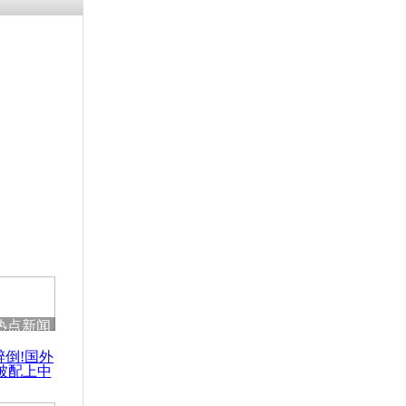
热点新闻
醉倒!国外
被配上中
国民乐