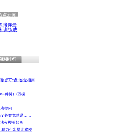
热点新闻
练陪伴最
咪 训练成
功瘦身
视频排行
物皆可“盘”独觉相声
年种树1.7万棵
记者提问
码？答案竟然是……
头渚夜樱美如画
 精力付出堪比建楼