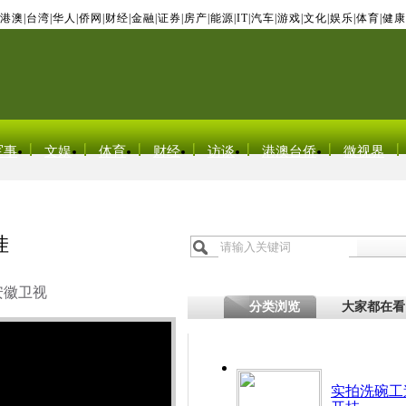
港澳
|
台湾
|
华人
|
侨网
|
财经
|
金融
|
证券
|
房产
|
能源
|
IT
|
汽车
|
游戏
|
文化
|
娱乐
|
体育
|
健康
军事
文娱
体育
财经
访谈
港澳台侨
微视界
挂
安徽卫视
分类浏览
大家都在看
实拍洗碗工