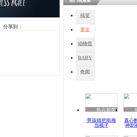
热门视频集
搞笑
分享到：
美女
动物世
界
BABY
秀
奇闻
责任编辑：【
王祎
】
热点新闻
男孩错把电推
真心
当梳子
神剧