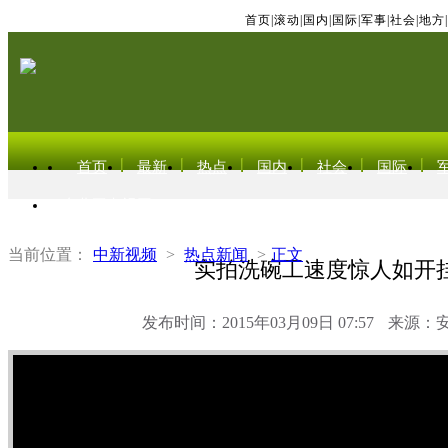
首页
|
滚动
|
国内
|
国际
|
军事
|
社会
|
地方
|
首页
最新
热点
国内
社会
国际
东北亚电视网
当前位置：
中新视频
>
热点新闻
>
正文
实拍洗碗工速度惊人如开
发布时间：2015年03月09日 07:57
来源：