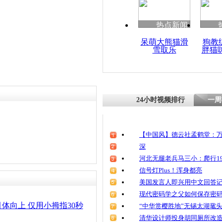
热点新闻
呆萌大熊猫滑
狗教
雪取乐
胖猫
24小时视频排行
一周
【中国风】德云社孟鹤堂：万
深
河北无腿老兵马三小：爬行19
信号灯Plus！浑身都亮
美国发言人即兴用中文回答
现代密码学之父如何保存密
体向上 仅用小拇指30秒
“中华赏樱胜地”无锡太湖鼋
清华设计师投身胡同厕所改造