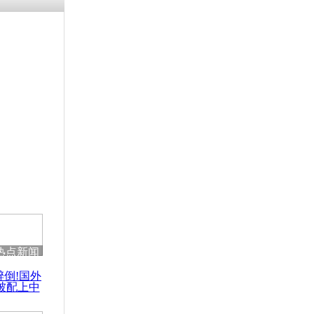
热点新闻
醉倒!国外
被配上中
国民乐