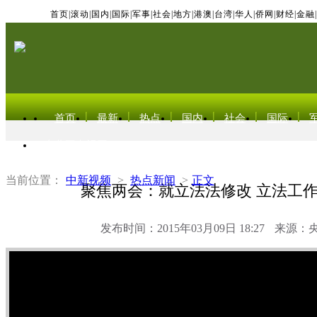
首页
|
滚动
|
国内
|
国际
|
军事
|
社会
|
地方
|
港澳
|
台湾
|
华人
|
侨网
|
财经
|
金融
|
首页
最新
热点
国内
社会
国际
东北亚电视网
当前位置：
中新视频
>
热点新闻
>
正文
聚焦两会：就立法法修改 立法工
发布时间：2015年03月09日 18:27
来源：