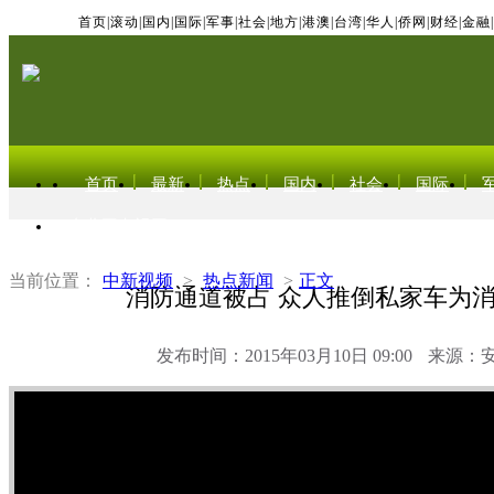
首页
|
滚动
|
国内
|
国际
|
军事
|
社会
|
地方
|
港澳
|
台湾
|
华人
|
侨网
|
财经
|
金融
|
首页
最新
热点
国内
社会
国际
东北亚电视网
当前位置：
中新视频
>
热点新闻
>
正文
消防通道被占 众人推倒私家车为
发布时间：2015年03月10日 09:00
来源：