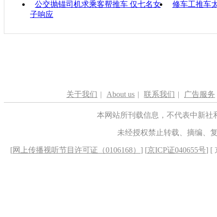
公交抛锚司机求乘客帮推车 仅七名女
修车工推车太
子响应
关于我们
|
About us
|
联系我们
|
广告服务
本网站所刊载信息，不代表中新社
未经授权禁止转载、摘编、
[
网上传播视听节目许可证（0106168）
] [
京ICP证040655号
] 