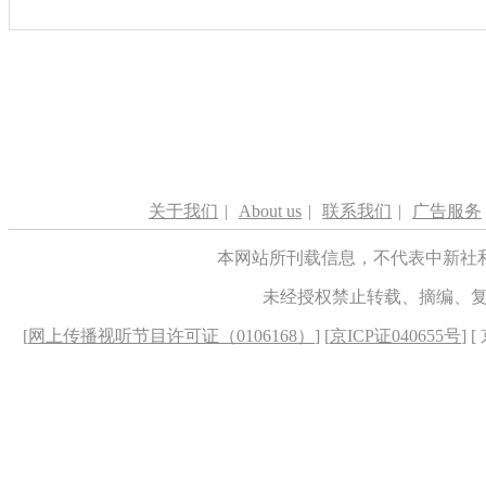
关于我们
|
About us
|
联系我们
|
广告服务
本网站所刊载信息，不代表中新社
未经授权禁止转载、摘编、
[
网上传播视听节目许可证（0106168）
] [
京ICP证040655号
] 