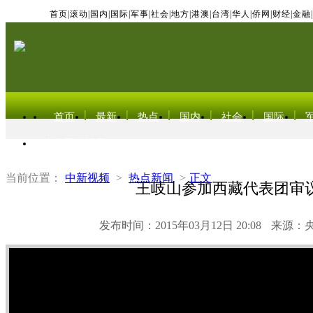
首页
|
滚动
|
国内
|
国际
|
军事
|
社会
|
地方
|
港澳
|
台湾
|
华人
|
侨网
|
财经
|
金融
|
首页
最新
热点
国内
社会
国际
东北亚电视网
当前位置：
中新视频
>
热点新闻
>
正文
王岐山参加西藏代表团审
发布时间：2015年03月12日 20:08
来源：