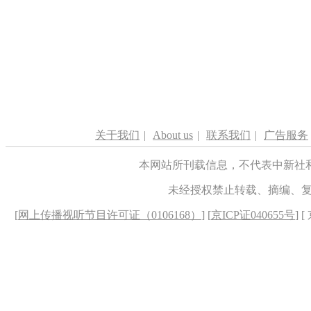
关于我们
|
About us
|
联系我们
|
广告服务
本网站所刊载信息，不代表中新社
未经授权禁止转载、摘编、
[
网上传播视听节目许可证（0106168）
] [
京ICP证040655号
] 