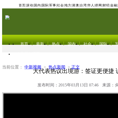
首页
|
滚动
|
国内
|
国际
|
军事
|
社会
|
地方
|
港澳
|
台湾
|
华人
|
侨网
|
财经
|
金融
|
首页
最新
热点
国内
社会
国际
东北亚电视网
当前位置：
中新视频
>
热点新闻
>
正文
大代表热议出境游：签证更便捷 
发布时间：2015年03月13日 07:46
来源：