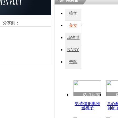
热门视频集
搞笑
分享到：
美女
动物世
界
BABY
秀
奇闻
责任编辑：【
王祎
】
热点新闻
男孩错把电推
真心
当梳子
神剧