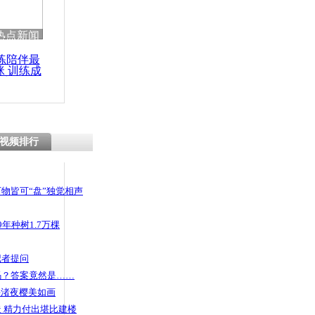
热点新闻
练陪伴最
咪 训练成
功瘦身
视频排行
物皆可“盘”独觉相声
年种树1.7万棵
记者提问
码？答案竟然是……
头渚夜樱美如画
 精力付出堪比建楼