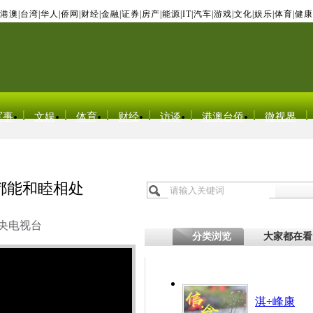
港澳
|
台湾
|
华人
|
侨网
|
财经
|
金融
|
证券
|
房产
|
能源
|
IT
|
汽车
|
游戏
|
文化
|
娱乐
|
体育
|
健康
军事
文娱
体育
财经
访谈
港澳台侨
微视界
都能和睦相处
央电视台
分类浏览
大家都在看
淇÷峰康