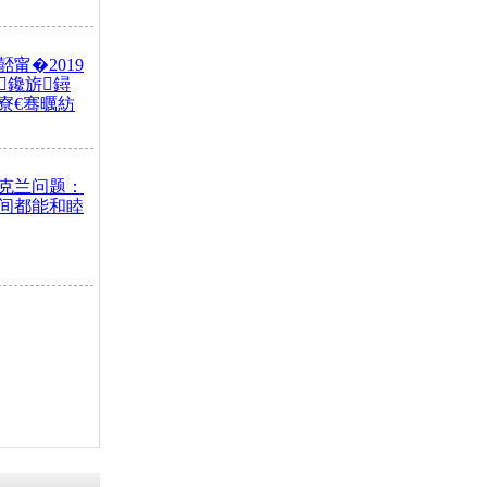
甯�2019
鑱旂鐞
寮€骞曞紡
克兰问题：
间都能和睦