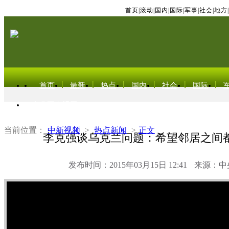
首页
|
滚动
|
国内
|
国际
|
军事
|
社会
|
地方
|
首页
最新
热点
国内
社会
国际
东北亚电视网
当前位置：
中新视频
>
热点新闻
>
正文
李克强谈乌克兰问题：希望邻居之间
发布时间：2015年03月15日 12:41
来源：中