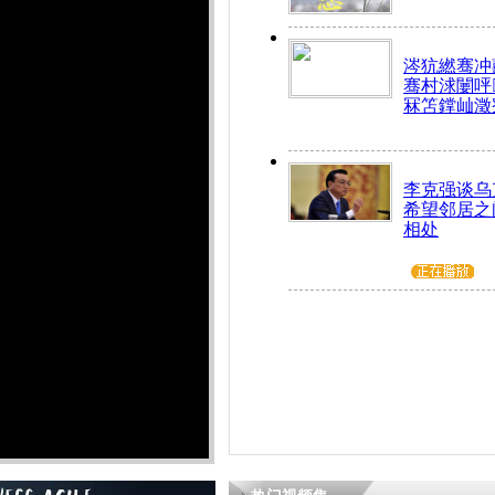
涔犺繎骞冲嚭
骞村浗闄呯
冧笘鐣屾澂
李克强谈乌
希望邻居之
相处