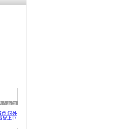
热点新闻
醉倒!国外
被配上中
国民乐