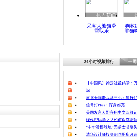
热点新闻
呆萌大熊猫滑
狗教
雪取乐
胖猫
24小时视频排行
一周
【中国风】德云社孟鹤堂：万
深
河北无腿老兵马三小：爬行19
信号灯Plus！浑身都亮
美国发言人即兴用中文回答
现代密码学之父如何保存密
“中华赏樱胜地”无锡太湖鼋
清华设计师投身胡同厕所改造