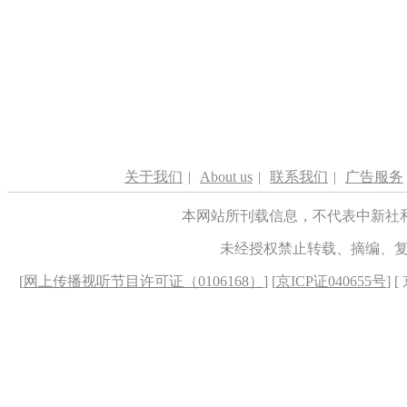
关于我们
|
About us
|
联系我们
|
广告服务
本网站所刊载信息，不代表中新社
未经授权禁止转载、摘编、
[
网上传播视听节目许可证（0106168）
] [
京ICP证040655号
] 