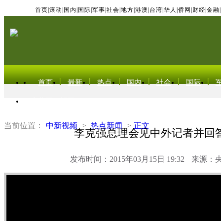
首页
|
滚动
|
国内
|
国际
|
军事
|
社会
|
地方
|
港澳
|
台湾
|
华人
|
侨网
|
财经
|
金融
|
首页
最新
热点
国内
社会
国际
东北亚电视网
当前位置：
中新视频
>
热点新闻
>
正文
李克强总理会见中外记者并回
发布时间：2015年03月15日 19:32
来源：