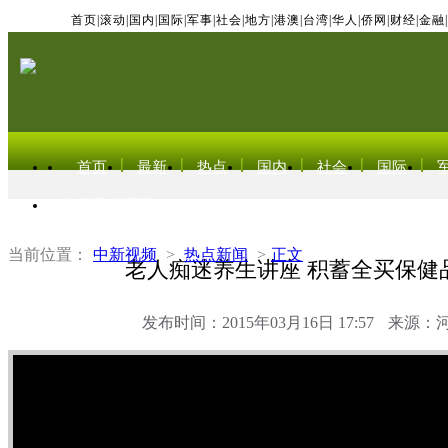
首页
|
滚动
|
国内
|
国际
|
军事
|
社会
|
地方
|
港澳
|
台湾
|
华人
|
侨网
|
财经
|
金融
|
首页
最新
热点
国内
社会
国际
东北亚电视网
当前位置：
中新视频
>
热点新闻
>
正文
老人痴迷养生讲座 积蓄全买保健
发布时间：2015年03月16日 17:57
来源：