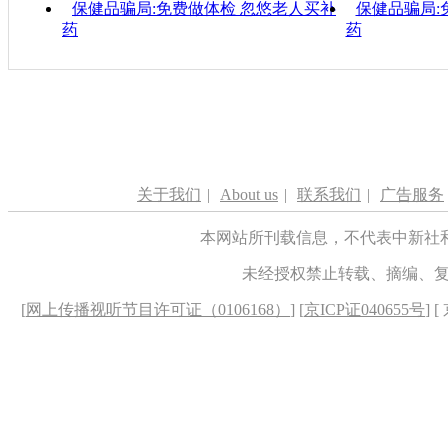
保健品骗局:免费做体检 忽悠老人买补
保健品骗局:
药
药
关于我们
|
About us
|
联系我们
|
广告服务
本网站所刊载信息，不代表中新社
未经授权禁止转载、摘编、
[
网上传播视听节目许可证（0106168）
] [
京ICP证040655号
] 