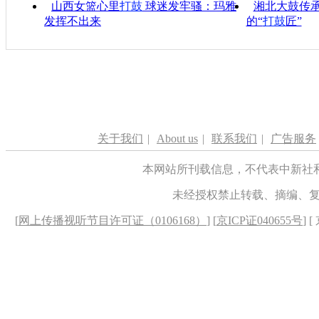
山西女篮心里
打鼓
球迷发牢骚：玛雅
湘北大鼓传
发挥不出来
的“
打鼓
匠”
关于我们
|
About us
|
联系我们
|
广告服务
本网站所刊载信息，不代表中新社
未经授权禁止转载、摘编、
[
网上传播视听节目许可证（0106168）
] [
京ICP证040655号
] 