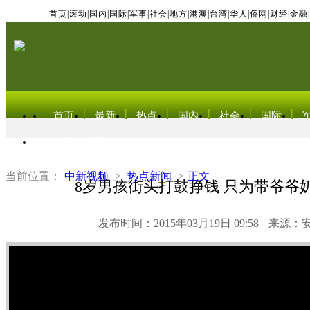
首页
|
滚动
|
国内
|
国际
|
军事
|
社会
|
地方
|
港澳
|
台湾
|
华人
|
侨网
|
财经
|
金融
|
首页
最新
热点
国内
社会
国际
东北亚电视网
当前位置：
中新视频
>
热点新闻
>
正文
8岁男孩街头打鼓挣钱 只为带爷爷
发布时间：2015年03月19日 09:58
来源：