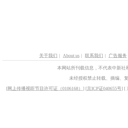
关于我们
|
About us
|
联系我们
|
广告服务
本网站所刊载信息，不代表中新社
未经授权禁止转载、摘编、
[
网上传播视听节目许可证（0106168）
] [
京ICP证040655号
] 