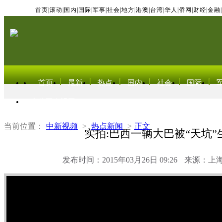
首页
|
滚动
|
国内
|
国际
|
军事
|
社会
|
地方
|
港澳
|
台湾
|
华人
|
侨网
|
财经
|
金融
|
首页
最新
热点
国内
社会
国际
东北亚电视网
当前位置：
中新视频
>
热点新闻
>
正文
实拍:巴西一辆大巴被“天坑”
发布时间：2015年03月26日 09:26
来源：上