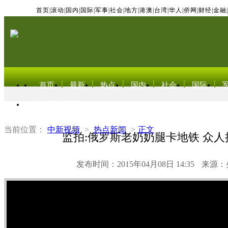
首页
|
滚动
|
国内
|
国际
|
军事
|
社会
|
地方
|
港澳
|
台湾
|
华人
|
侨网
|
财经
|
金融
|
首页
最新
热点
国内
社会
国际
东北亚电视网
当前位置：
中新视频
>
热点新闻
>
正文
监拍:俄罗斯老奶奶腿卡地铁 众人
发布时间：2015年04月08日 14:35
来源：