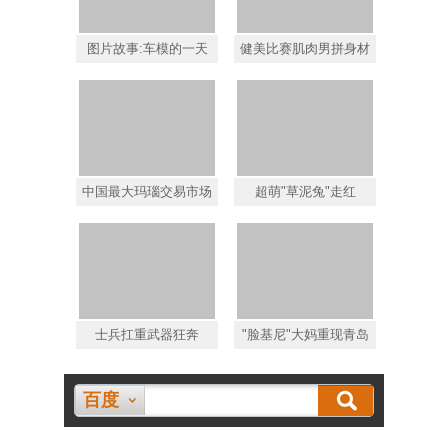
图片故事:车模的一天
健美比赛肌肉男拼身材
中国最大玛瑙交易市场
超萌"草泥兔"走红
士兵扛重武器狂奔
"脸基尼"大妈重现青岛
百度