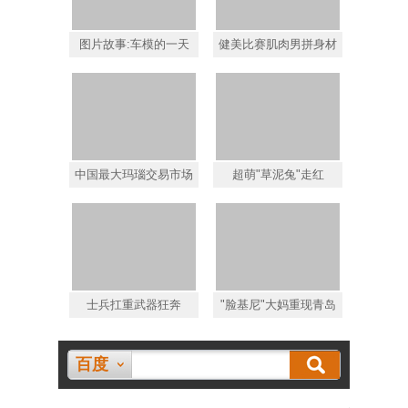
图片故事:车模的一天
健美比赛肌肉男拼身材
中国最大玛瑙交易市场
超萌"草泥兔"走红
士兵扛重武器狂奔
"脸基尼"大妈重现青岛
百度