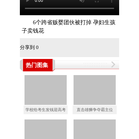
6个跨省贩婴团伙被打掉 孕妇生孩
子卖钱花
分享到
0
热门图集
学校给考生发钱迎高考
直击雄狮争夺霸主位