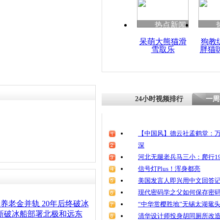
清明祭英烈
魂
热点新闻
呆萌大熊猫滑
狗教
雪取乐
胖猫
狗狗不慎落
人一路破冰
24小时视频排行
一周
【中国风】德云社孟鹤堂：万
深
河北无腿老兵马三小：爬行19
信号灯Plus！浑身都亮
美国发言人即兴用中文回答
现代密码学之父如何保存密
:养老金并轨 20年后终破冰
“中华赏樱胜地”无锡太湖鼋
新破冰船部署北极和远东
清华设计师投身胡同厕所改造