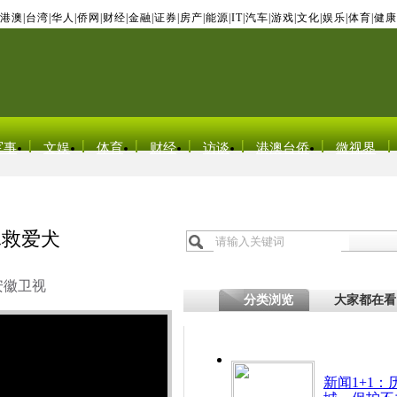
港澳
|
台湾
|
华人
|
侨网
|
财经
|
金融
|
证券
|
房产
|
能源
|
IT
|
汽车
|
游戏
|
文化
|
娱乐
|
体育
|
健康
军事
文娱
体育
财经
访谈
港澳台侨
微视界
冰救爱犬
安徽卫视
分类浏览
大家都在看
新闻1+1