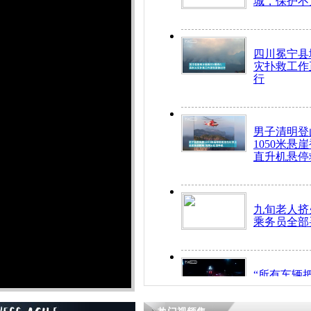
城，保护不
四川冕宁县
灾扑救工作
行
男子清明登
1050米悬
直升机悬停
九旬老人挤
乘务员全部
“所有车辆
开！”儿童
警急速救助