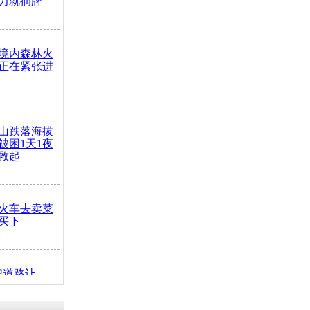
力就摘牌
境内森林火
正在紧张进
山跌落海拔
崖被困1天1夜
救起
火车去卖菜
买下
把道路让
突发疾病交