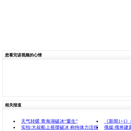
您看完该视频的心情
相关报道
天气转暖 青海湖破冰“重生”
《新闻1+1》
实拍:大叔船上摇摆破冰 称纯体力活很
俄媒:俄将建