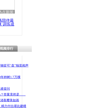
 哀思悼忠
热点新闻
练陪伴最
咪 训练成
功瘦身
入冰湖 主
救爱犬
视频排行
物皆可“盘”独觉相声
年种树1.7万棵
记者提问
码？答案竟然是……
头渚夜樱美如画
 精力付出堪比建楼