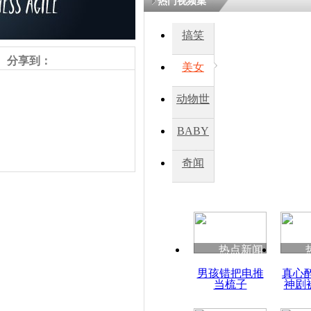
热门视频集
搞笑
四川一精神
病发持大锤
分享到：
美女
动物世
探访传承四
俗：近万民
界
BABY
英省亲送行
秀
奇闻
小伙骑车逆
崩溃 网上
因
责任编辑：【
王胤
】
热点新闻
四川兴文苗
男孩错把电推
真心
度苗族花山
当梳子
神剧