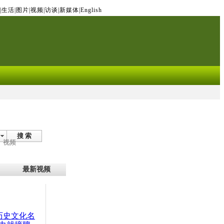
|
生活
|
图片
|
视频
|
访谈
|
新媒体
|
English
搜 索
视频
最新视频
：历史文化名