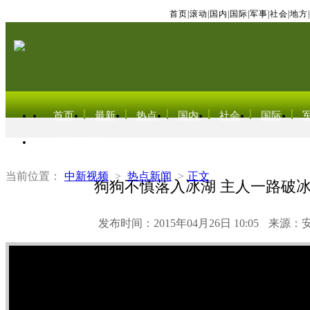
首页
|
滚动
|
国内
|
国际
|
军事
|
社会
|
地方
|
首页
最新
热点
国内
社会
国际
东北亚电视网
当前位置：
中新视频
>
热点新闻
>
正文
狗狗不慎落入冰湖 主人一路破
发布时间：2015年04月26日 10:05
来源：