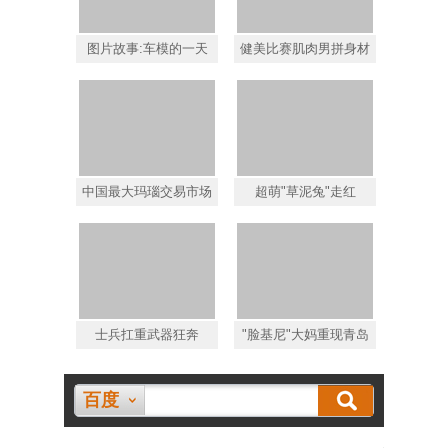
图片故事:车模的一天
健美比赛肌肉男拼身材
中国最大玛瑙交易市场
超萌"草泥兔"走红
士兵扛重武器狂奔
"脸基尼"大妈重现青岛
百度