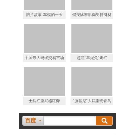
图片故事:车模的一天
健美比赛肌肉男拼身材
中国最大玛瑙交易市场
超萌"草泥兔"走红
士兵扛重武器狂奔
"脸基尼"大妈重现青岛
百度