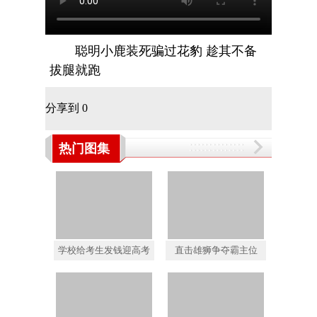
聪明小鹿装死骗过花豹 趁其不备
拔腿就跑
分享到
0
热门图集
学校给考生发钱迎高考
直击雄狮争夺霸主位