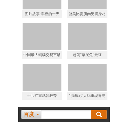
图片故事:车模的一天
健美比赛肌肉男拼身材
中国最大玛瑙交易市场
超萌"草泥兔"走红
士兵扛重武器狂奔
"脸基尼"大妈重现青岛
百度