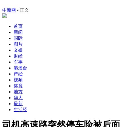
中新网
•
正文
首页
新闻
国际
图片
文娱
财经
军事
港澳台
产经
视频
体育
地方
华人
最新
生活经
司机高速路突然停车险被后面