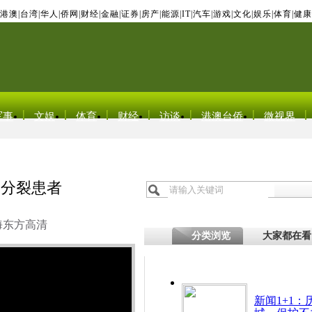
港澳
|
台湾
|
华人
|
侨网
|
财经
|
金融
|
证券
|
房产
|
能源
|
IT
|
汽车
|
游戏
|
文化
|
娱乐
|
体育
|
健康
军事
文娱
体育
财经
访谈
港澳台侨
微视界
神分裂患者
海东方高清
分类浏览
大家都在看
新闻1+1