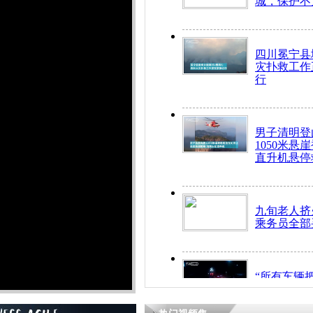
城，保护不
四川冕宁县
灾扑救工作
行
男子清明登
1050米悬
直升机悬停
九旬老人挤
乘务员全部
“所有车辆
开！”儿童
警急速救助