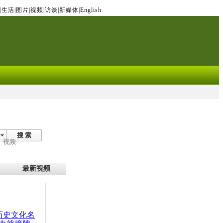
|
生活
|
图片
|
视频
|
访谈
|
新媒体
|
English
搜 索
视频
最新视频
：历史文化名