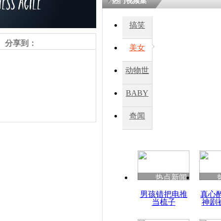
热门视频集
搞笑
四川一精神
病发持大锤
分享到：
美女
动物世
探访传承四
俗：近万民
界
BABY
英省亲送行
秀
奇闻
小伙骑车逆
崩溃 网上
因
责任编辑：【
王胤
】
热点新闻
四川兴文苗
男孩错把电推
真心
度苗族花山
当梳子
神剧