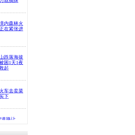
力就摘牌
境内森林火
正在紧张进
山跌落海拔
崖被困1天1夜
救起
火车去卖菜
买下
把道路让
突发疾病交