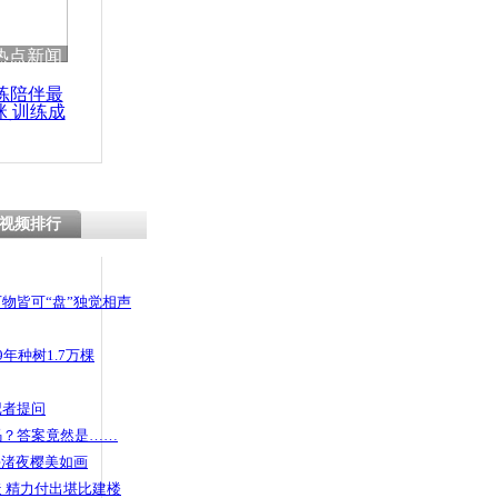
 哀思悼忠
热点新闻
练陪伴最
咪 训练成
功瘦身
碰瓷女”用头
神分裂患者
视频排行
物皆可“盘”独觉相声
年种树1.7万棵
记者提问
码？答案竟然是……
头渚夜樱美如画
 精力付出堪比建楼