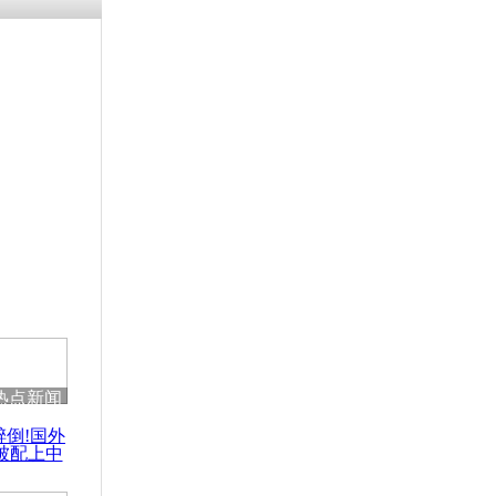
残疾男子因
砸银行
千年传统习
众为娥皇女
行被查情绪
回答崩溃原
热点新闻
乡上万人欢
醉倒!国外
节
被配上中
国民乐