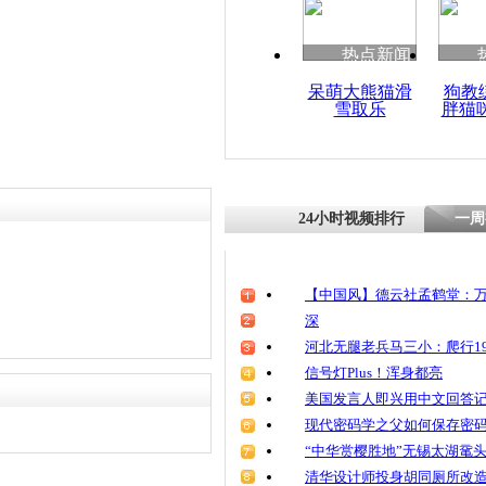
清明祭英烈
魂
热点新闻
呆萌大熊猫滑
狗教
雪取乐
胖猫
安徽宿州“
撞车 系精
24小时视频排行
一周
【中国风】德云社孟鹤堂：万
深
河北无腿老兵马三小：爬行19
信号灯Plus！浑身都亮
美国发言人即兴用中文回答
现代密码学之父如何保存密
“中华赏樱胜地”无锡太湖鼋
清华设计师投身胡同厕所改造