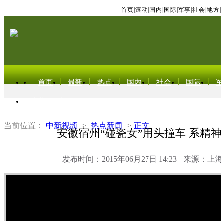
首页
|
滚动
|
国内
|
国际
|
军事
|
社会
|
地方
|
首页
最新
热点
国内
社会
国际
东北亚电视网
当前位置：
中新视频
>
热点新闻
>
正文
安徽宿州“碰瓷女”用头撞车 系精
发布时间：2015年06月27日 14:23
来源：上