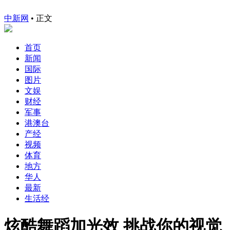
中新网
•
正文
首页
新闻
国际
图片
文娱
财经
军事
港澳台
产经
视频
体育
地方
华人
最新
生活经
炫酷舞蹈加光效 挑战你的视觉