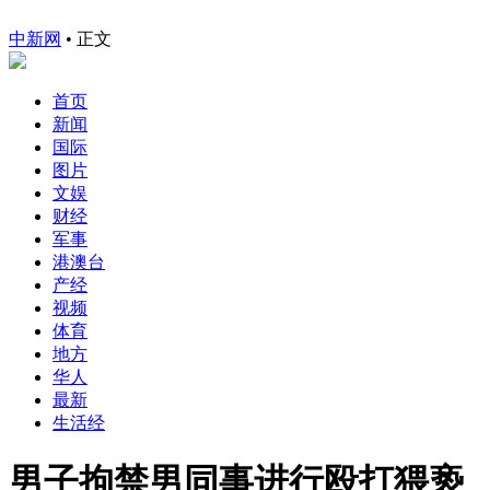
中新网
•
正文
首页
新闻
国际
图片
文娱
财经
军事
港澳台
产经
视频
体育
地方
华人
最新
生活经
男子拘禁男同事进行殴打猥亵