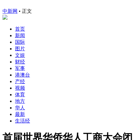
中新网
•
正文
首页
新闻
国际
图片
文娱
财经
军事
港澳台
产经
视频
体育
地方
华人
最新
生活经
首届世界华侨华人工商大会闭