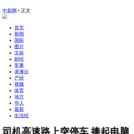
中新网
•
正文
首页
新闻
国际
图片
文娱
财经
军事
港澳台
产经
视频
体育
地方
华人
最新
生活经
司机高速路上突停车 捧起电脑