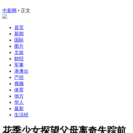
中新网
•
正文
首页
新闻
国际
图片
文娱
财经
军事
港澳台
产经
视频
体育
地方
华人
最新
生活经
花季少女探望父母离奇失踪前