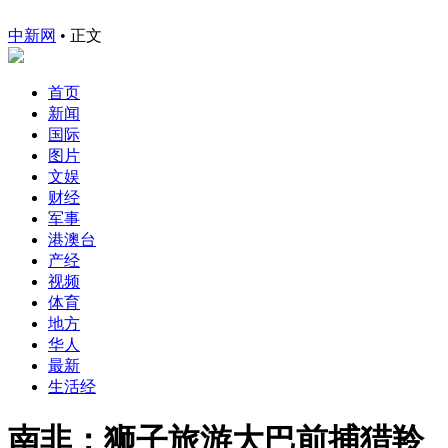
中新网
•
正文
首页
新闻
国际
图片
文娱
财经
军事
港澳台
产经
视频
体育
地方
华人
最新
生活经
南非：狮子旅游大巴前捕猎羚