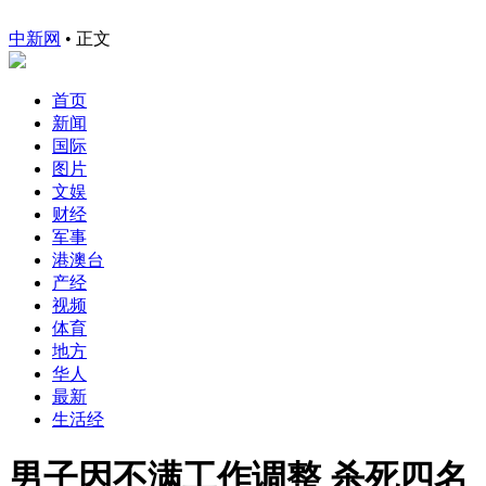
中新网
•
正文
首页
新闻
国际
图片
文娱
财经
军事
港澳台
产经
视频
体育
地方
华人
最新
生活经
男子因不满工作调整 杀死四名