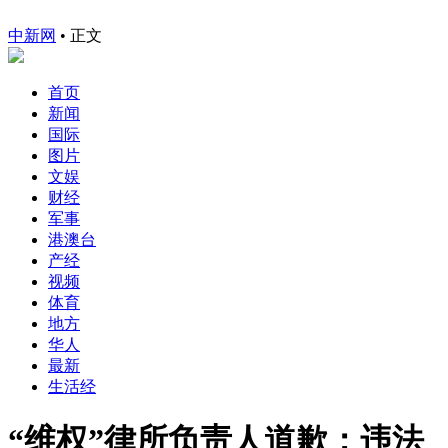
中新网
•
正文
首页
新闻
国际
图片
文娱
财经
军事
港澳台
产经
视频
体育
地方
华人
最新
生活经
“维权”律所负责人道歉：违法