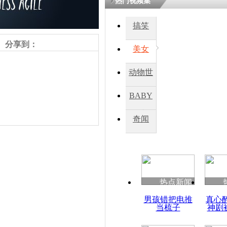
热门视频集
搞笑
四川一精神
病发持大锤
分享到：
美女
动物世
探访传承四
俗：近万民
界
BABY
英省亲送行
秀
奇闻
小伙骑车逆
崩溃 网上
因
责任编辑：【
王祎
】
热点新闻
四川兴文苗
男孩错把电推
真心
度苗族花山
当梳子
神剧