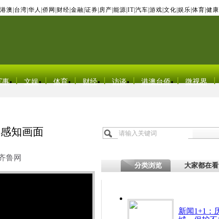
港澳
|
台湾
|
华人
|
侨网
|
财经
|
金融
|
证券
|
房产
|
能源
|
IT
|
汽车
|
游戏
|
文化
|
娱乐
|
体育
|
健康
军事
文娱
体育
财经
访谈
港澳台侨
微视界
摸感知画面
齐鲁网
分类浏览
大家都在看
新闻1+1