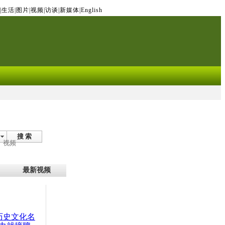
|
生活
|
图片
|
视频
|
访谈
|
新媒体
|
English
搜 索
视频
最新视频
：历史文化名