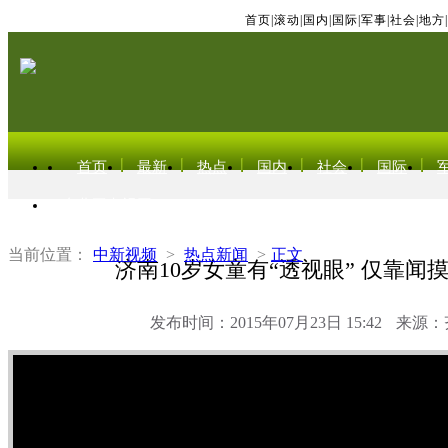
首页
|
滚动
|
国内
|
国际
|
军事
|
社会
|
地方
|
首页
最新
热点
国内
社会
国际
东北亚电视网
当前位置：
中新视频
>
热点新闻
>
正文
济南10岁女童有“透视眼” 仅靠闻
发布时间：2015年07月23日 15:42
来源：