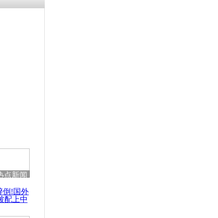
残疾男子因
砸银行
千年传统习
众为娥皇女
行被查情绪
回答崩溃原
热点新闻
乡上万人欢
醉倒!国外
节
被配上中
国民乐