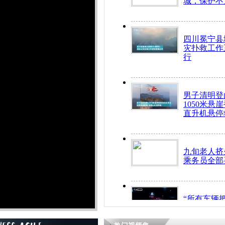
城，保护不
四川冕宁县
灾扑救工作
行
男子清明登
1050米悬
直升机悬停
九旬老人挤
乘务员全部
“所有车辆
开！”儿童
警急速救助