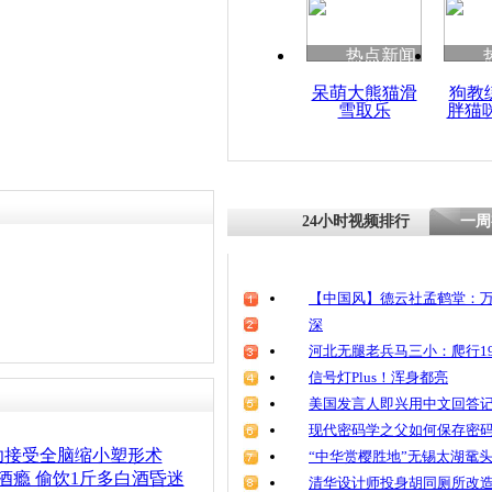
清明祭英烈
魂
热点新闻
呆萌大熊猫滑
狗教
雪取乐
胖猫
女童“透视
24小时视频排行
一周
【中国风】德云社孟鹤堂：万
深
河北无腿老兵马三小：爬行19
信号灯Plus！浑身都亮
美国发言人即兴用中文回答
现代密码学之父如何保存密
功接受全脑缩小塑形术
“中华赏樱胜地”无锡太湖鼋
酒瘾 偷饮1斤多白酒昏迷
清华设计师投身胡同厕所改造