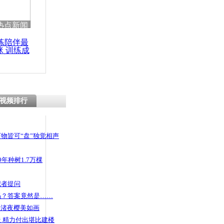
 哀思悼忠
热点新闻
练陪伴最
咪 训练成
功瘦身
眼”感知画面
视频排行
物皆可“盘”独觉相声
年种树1.7万棵
记者提问
码？答案竟然是……
头渚夜樱美如画
 精力付出堪比建楼