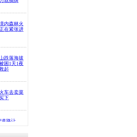
力就摘牌
境内森林火
正在紧张进
山跌落海拔
崖被困1天1夜
救起
火车去卖菜
买下
把道路让
突发疾病交