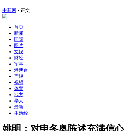
中新网
•
正文
首页
新闻
国际
图片
文娱
财经
军事
港澳台
产经
视频
体育
地方
华人
最新
生活经
姚明：对申冬奥陈述充满信心