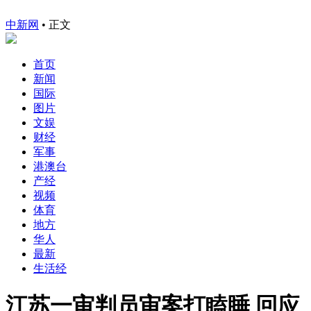
中新网
•
正文
首页
新闻
国际
图片
文娱
财经
军事
港澳台
产经
视频
体育
地方
华人
最新
生活经
江苏一审判员审案打瞌睡 回应