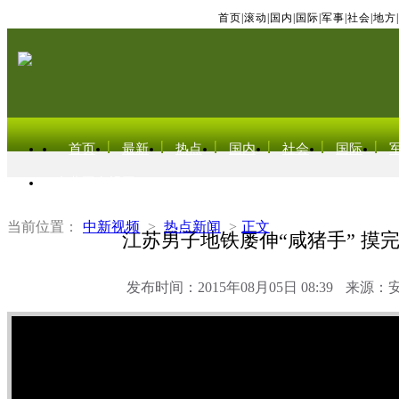
首页
|
滚动
|
国内
|
国际
|
军事
|
社会
|
地方
|
首页
最新
热点
国内
社会
国际
东北亚电视网
当前位置：
中新视频
>
热点新闻
>
正文
江苏男子地铁屡伸“咸猪手” 摸
发布时间：2015年08月05日 08:39
来源：