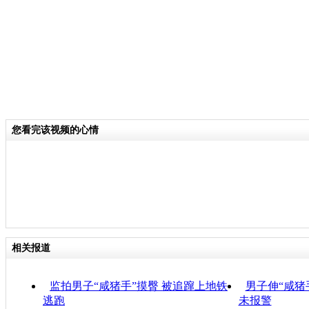
您看完该视频的心情
相关报道
监拍男子“咸猪手”摸臀 被追蹿上地铁
男子伸“咸猪
逃跑
未报警