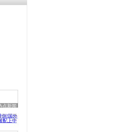
残疾男子因
砸银行
千年传统习
众为娥皇女
行被查情绪
回答崩溃原
热点新闻
乡上万人欢
醉倒!国外
节
被配上中
国民乐