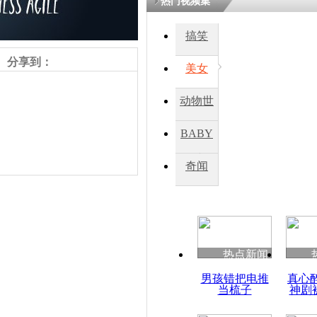
热门视频集
搞笑
四川一精神
病发持大锤
分享到：
美女
动物世
探访传承四
俗：近万民
界
BABY
英省亲送行
秀
奇闻
小伙骑车逆
崩溃 网上
因
责任编辑：【
李霈韵
】
热点新闻
四川兴文苗
男孩错把电推
真心
度苗族花山
当梳子
神剧