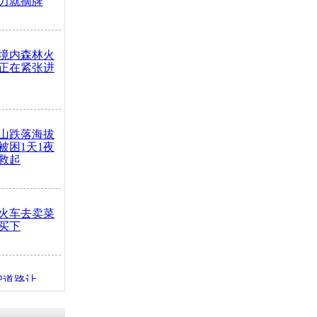
力就摘牌
境内森林火
正在紧张进
山跌落海拔
崖被困1天1夜
救起
火车去卖菜
买下
把道路让
突发疾病交