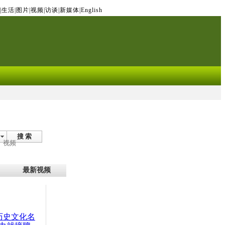
|
生活
|
图片
|
视频
|
访谈
|
新媒体
|
English
搜 索
视频
最新视频
：历史文化名