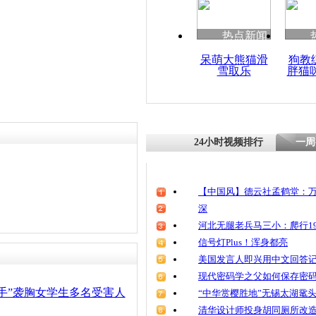
清明祭英烈
魂
热点新闻
呆萌大熊猫滑
狗教
雪取乐
胖猫
男子伸咸猪
24小时视频排行
一周
【中国风】德云社孟鹤堂：万
深
河北无腿老兵马三小：爬行19
信号灯Plus！浑身都亮
美国发言人即兴用中文回答
现代密码学之父如何保存密
手”袭胸女学生多名受害人
“中华赏樱胜地”无锡太湖鼋
清华设计师投身胡同厕所改造