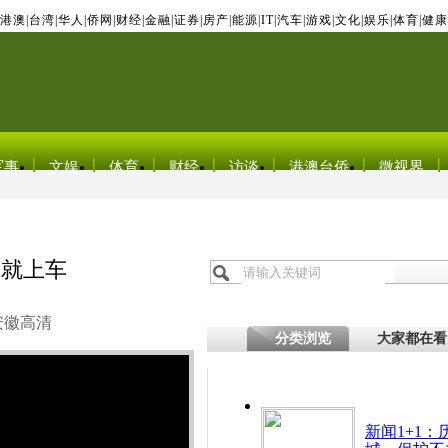
港澳
|
台湾
|
华人
|
侨网
|
财经
|
金融
|
证券
|
房产
|
能源
|
IT
|
汽车
|
游戏
|
文化
|
娱乐
|
体育
|
健康
军事
文娱
体育
财经
访谈
港澳台侨
微视界
完就上车
安徽高清
分类浏览
大家都在看
新闻1+1