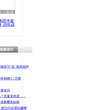
 哀思悼忠
热点新闻
练陪伴最
咪 训练成
功瘦身
手被拍
视频排行
物皆可“盘”独觉相声
年种树1.7万棵
记者提问
码？答案竟然是……
头渚夜樱美如画
 精力付出堪比建楼