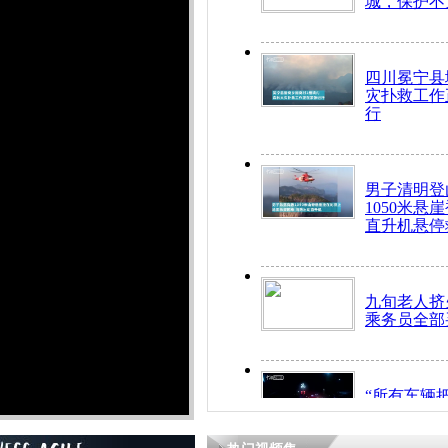
城，保护不
四川冕宁县
灾扑救工作
行
男子清明登
1050米悬
直升机悬停
九旬老人挤
乘务员全部
“所有车辆
开！”儿童
警急速救助