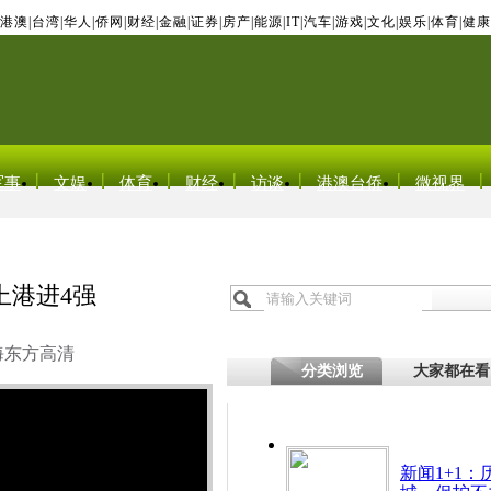
港澳
|
台湾
|
华人
|
侨网
|
财经
|
金融
|
证券
|
房产
|
能源
|
IT
|
汽车
|
游戏
|
文化
|
娱乐
|
体育
|
健康
军事
文娱
体育
财经
访谈
港澳台侨
微视界
上港进4强
海东方高清
分类浏览
大家都在看
新闻1+1