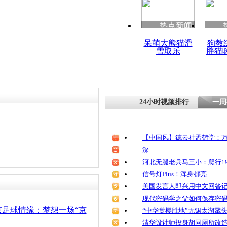
清明祭英烈
魂
热点新闻
呆萌大熊猫滑
狗教
雪取乐
胖猫
精彩！上海
波进球战
24小时视频排行
一周
【中国风】德云社孟鹤堂：万
深
河北无腿老兵马三小：爬行19
信号灯Plus！浑身都亮
美国发言人即兴用中文回答
现代密码学之父如何保存密
京足球情缘：梦想一场“京
“中华赏樱胜地”无锡太湖鼋
清华设计师投身胡同厕所改造