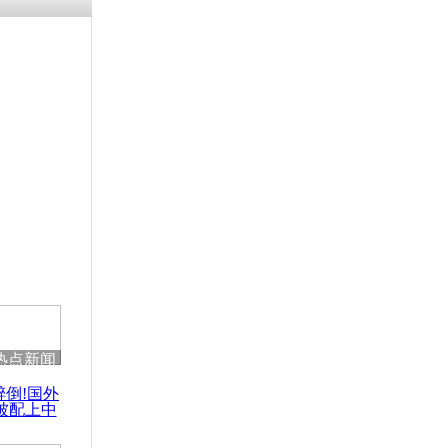
残疾男子因
砸银行
千年传统习
众为娥皇女
行被查情绪
回答崩溃原
热点新闻
乡上万人欢
醉倒!国外
节
被配上中
国民乐