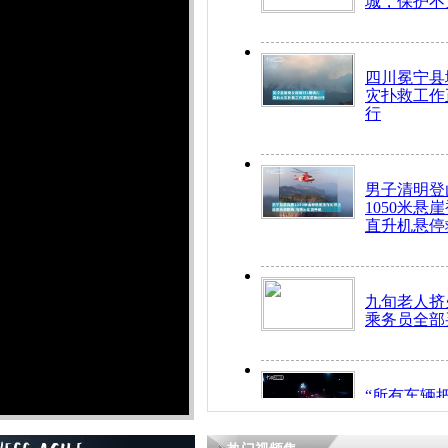
城，保护不
四川冕宁县
灾扑救工作
行
男子清明登
1050米悬
直升机悬停
九旬老人挤
乘务员全部
“所有车辆
开！”儿童
警急速救助