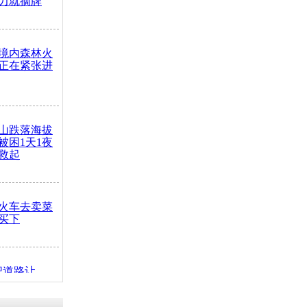
力就摘牌
境内森林火
正在紧张进
山跌落海拔
崖被困1天1夜
救起
火车去卖菜
买下
把道路让
突发疾病交