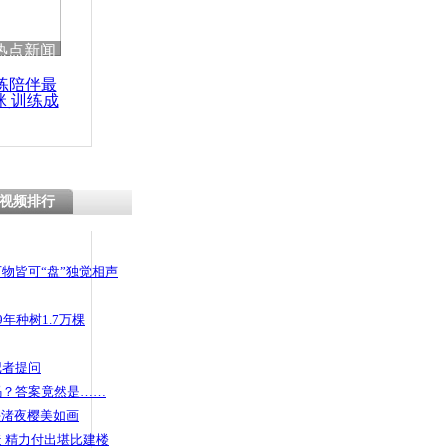
 哀思悼忠
热点新闻
练陪伴最
咪 训练成
功瘦身
德比变世界
视频排行
物皆可“盘”独觉相声
年种树1.7万棵
记者提问
码？答案竟然是……
头渚夜樱美如画
 精力付出堪比建楼