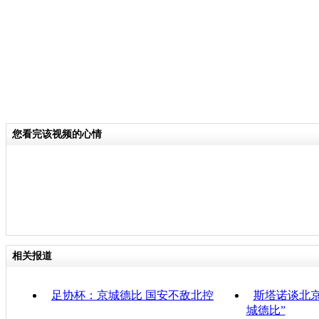
您看完该视频的心情
相关报道
足协杯：京城德比 国安不敌北控
斯塔诺谈北
城德比”