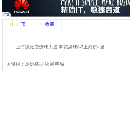
顶
收藏
0
上海德比变进球大战 申花点球8-7上港进4强
关键词：足协杯1/4决赛 申城
分类名称：
体坛风云