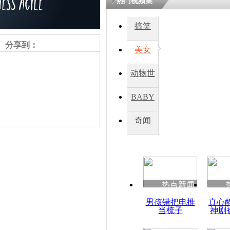
热门视频集
搞笑
四川一精神
病发持大锤
分享到：
美女
动物世
探访传承四
俗：近万民
界
BABY
英省亲送行
秀
奇闻
小伙骑车逆
崩溃 网上
因
责任编辑：【
王祎
】
热点新闻
四川兴文苗
男孩错把电推
真心
度苗族花山
当梳子
神剧