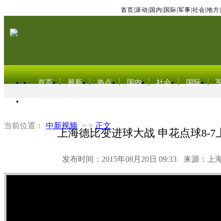
首页
|
滚动
|
国内
|
国际
|
军事
|
社会
|
地方
|
首页
最新
热点
国内
社会
国际
东北亚电视网
当前位置：
中新视频
> >
正文
上海德比变进球大战 申花点球8-7
发布时间：2015年08月20日 09:33
来源：上