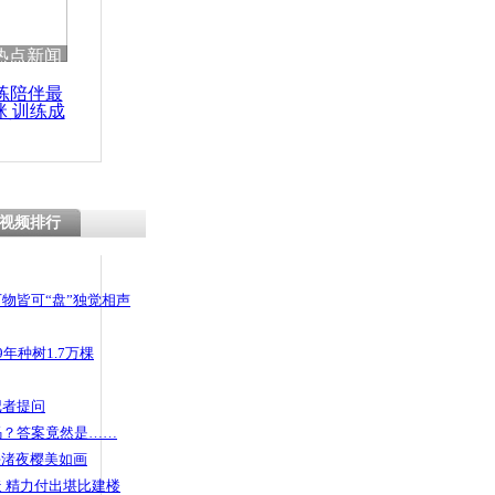
 哀思悼忠
热点新闻
练陪伴最
咪 训练成
功瘦身
量达一级优
天气
视频排行
物皆可“盘”独觉相声
年种树1.7万棵
记者提问
码？答案竟然是……
头渚夜樱美如画
 精力付出堪比建楼