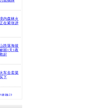
力就摘牌
境内森林火
正在紧张进
山跌落海拔
崖被困1天1夜
救起
火车去卖菜
买下
把道路让
突发疾病交