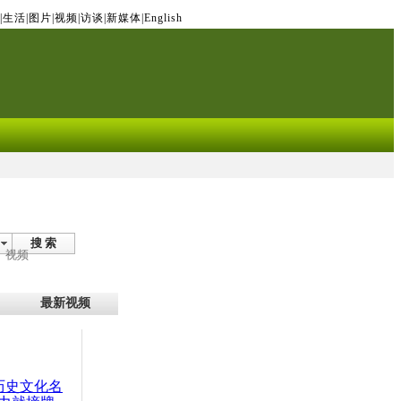
|
生活
|
图片
|
视频
|
访谈
|
新媒体
|
English
搜 索
视频
最新视频
：历史文化名