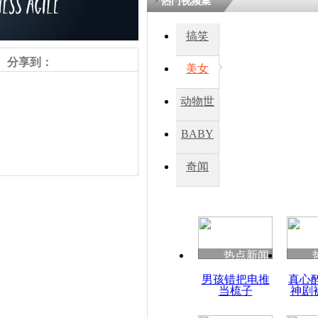
热门视频集
搞笑
四川一精神
病发持大锤
分享到：
美女
动物世
探访传承四
俗：近万民
界
BABY
英省亲送行
秀
奇闻
小伙骑车逆
崩溃 网上
因
责任编辑：【
王祎
】
热点新闻
四川兴文苗
男孩错把电推
真心
度苗族花山
当梳子
神剧