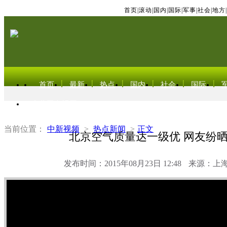
首页
|
滚动
|
国内
|
国际
|
军事
|
社会
|
地方
|
首页
最新
热点
国内
社会
国际
东北亚电视网
当前位置：
中新视频
>
热点新闻
>
正文
北京空气质量达一级优 网友纷
发布时间：2015年08月23日 12:48
来源：上