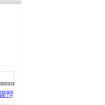
残疾男子因
砸银行
千年传统习
众为娥皇女
行被查情绪
回答崩溃原
热点新闻
乡上万人欢
醉倒!国外
节
被配上中
国民乐