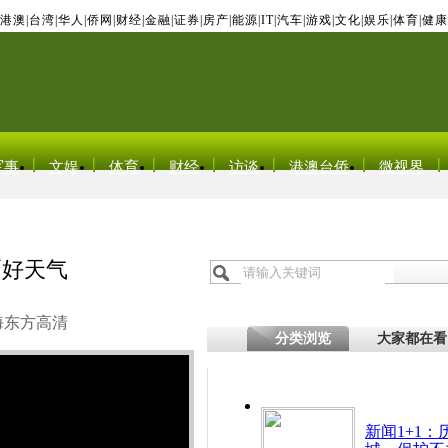
港澳
|
台湾
|
华人
|
侨网
|
财经
|
金融
|
证券
|
房产
|
能源
|
IT
|
汽车
|
游戏
|
文化
|
娱乐
|
体育
|
健康
军事
文娱
体育
财经
访谈
港澳台侨
微视界
晒好天气
海东方高清
分类浏览
大家都在看
新闻1+1