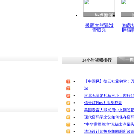
清明祭英烈
魂
热点新闻
呆萌大熊猫滑
狗教
雪取乐
胖猫
北京空气质
网友纷晒好
24小时视频排行
一周
【中国风】德云社孟鹤堂：万
深
河北无腿老兵马三小：爬行19
信号灯Plus！浑身都亮
美国发言人即兴用中文回答
现代密码学之父如何保存密
“中华赏樱胜地”无锡太湖鼋
清华设计师投身胡同厕所改造