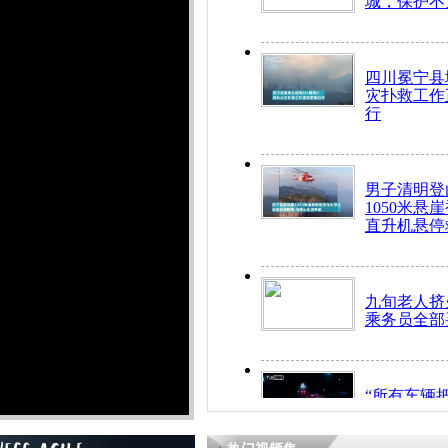
城，保护不
四川冕宁县
灾扑救工作
行
男子清明登
1050米悬
直升机悬停
九旬老人挤
乘务员全部
“所有车辆
开！”儿童
警急速救助