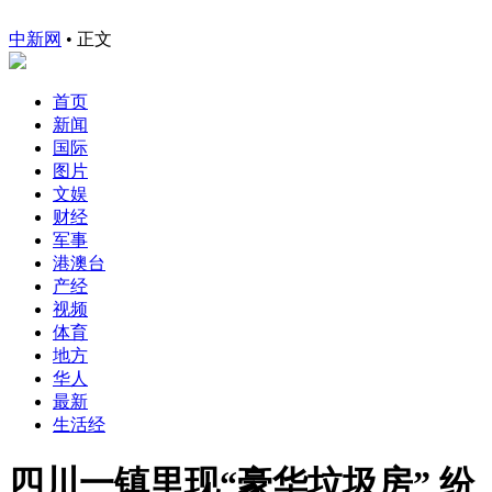
中新网
•
正文
首页
新闻
国际
图片
文娱
财经
军事
港澳台
产经
视频
体育
地方
华人
最新
生活经
四川一镇里现“豪华垃圾房” 纷