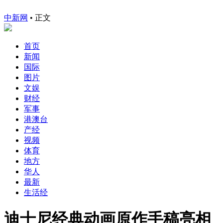
中新网
•
正文
首页
新闻
国际
图片
文娱
财经
军事
港澳台
产经
视频
体育
地方
华人
最新
生活经
迪士尼经典动画原作手稿亮相