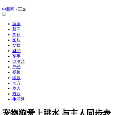
中新网
•
正文
首页
新闻
国际
图片
文娱
财经
军事
港澳台
产经
视频
体育
地方
华人
最新
生活经
宠物狗爱上跳水 与主人同步表