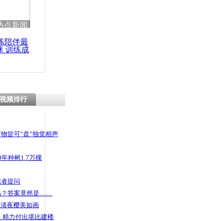
 哀思悼忠
热点新闻
练陪伴最
咪 训练成
功瘦身
网骗单身男
视频排行
物皆可“盘”独觉相声
年种树1.7万棵
记者提问
码？答案竟然是……
头渚夜樱美如画
 精力付出堪比建楼