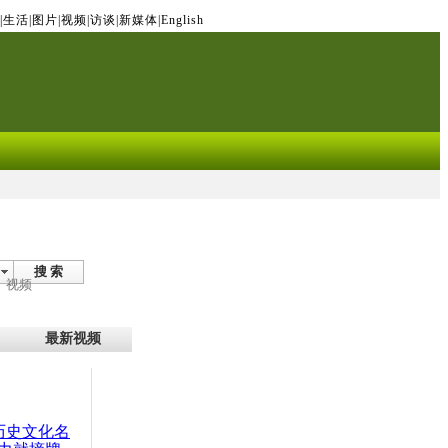
|
生活
|
图片
|
视频
|
访谈
|
新媒体
|
English
搜 索
视频
最新视频
：历史文化名