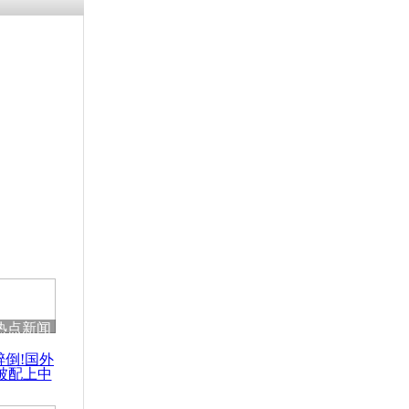
残疾男子因
砸银行
千年传统习
众为娥皇女
行被查情绪
回答崩溃原
热点新闻
乡上万人欢
醉倒!国外
节
被配上中
国民乐