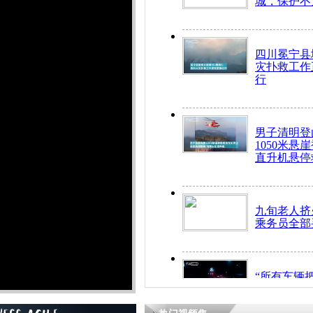
城，保护不
四川冕宁县
灾扑救工作
行
男子清明登
1050米悬
直升机悬停
九旬老人挤
乘务员全部
“所有车辆
开！”儿童
警急速救助