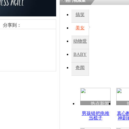
热门视频集
搞笑
四川一精神
病发持大锤
分享到：
美女
动物世
探访传承四
俗：近万民
界
BABY
英省亲送行
秀
奇闻
小伙骑车逆
崩溃 网上
因
责任编辑：【
王祎
】
热点新闻
四川兴文苗
男孩错把电推
真心
度苗族花山
当梳子
神剧