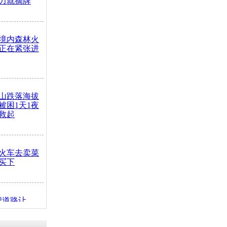
力就摘牌
境内森林火
正在紧张进
山跌落海拔
崖被困1天1夜
救起
火车去卖菜
买下
把道路让
突发疾病交