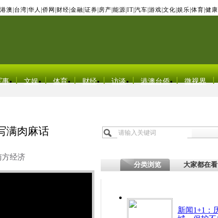
港澳
|
台湾
|
华人
|
侨网
|
财经
|
金融
|
证券
|
房产
|
能源
|
IT
|
汽车
|
游戏
|
文化
|
娱乐
|
体育
|
健康
军事
文娱
体育
财经
访谈
港澳台侨
微视界
写满肉麻话
南方经济
分类浏览
大家都在看
新闻1+1