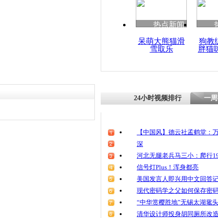
清明祭英烈
魂
热点新闻
呆萌大熊猫滑
狗教
雪取乐
胖猫
大汉扮美女
24小时视频排行
一周
【中国风】德云社孟鹤堂：万
深
河北无腿老兵马三小：爬行19
信号灯Plus！浑身都亮
美国发言人即兴用中文回答
现代密码学之父如何保存密
“中华赏樱胜地”无锡太湖鼋
清华设计师投身胡同厕所改造