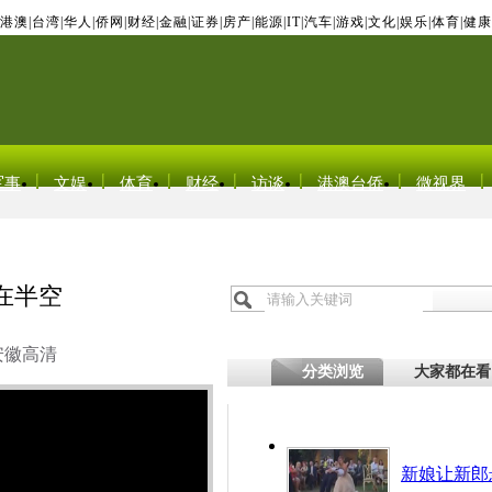
港澳
|
台湾
|
华人
|
侨网
|
财经
|
金融
|
证券
|
房产
|
能源
|
IT
|
汽车
|
游戏
|
文化
|
娱乐
|
体育
|
健康
军事
文娱
体育
财经
访谈
港澳台侨
微视界
在半空
安徽高清
分类浏览
大家都在看
新娘让新郎