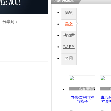
热门视频集
搞笑
分享到：
美女
动物世
界
BABY
秀
奇闻
责任编辑：【
王祎
】
热点新闻
男孩错把电推
真心
当梳子
神剧