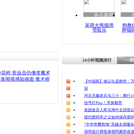
热点新闻
呆萌大熊猫滑
狗教
雪取乐
胖猫
24小时视频排行
一周
花样 营业员仿佛变魔术
童靠闻摸感知画面
魔术
师
【中国风】德云社孟鹤堂：万
深
河北无腿老兵马三小：爬行19
信号灯Plus！浑身都亮
美国发言人即兴用中文回答
现代密码学之父如何保存密
“中华赏樱胜地”无锡太湖鼋
清华设计师投身胡同厕所改造