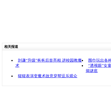
相关报道
刘谦“升级”爸爸后首亮相 进校园教魔
围巾玩出各种
术
“透视眼”女
揭谜底
猩猩表演变魔术故意穿帮逗乐观众