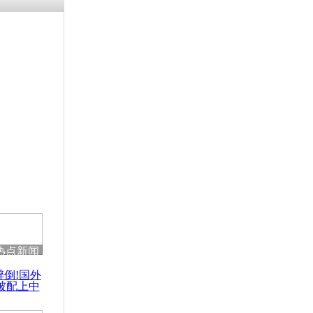
热点新闻
醉倒!国外
被配上中
国民乐