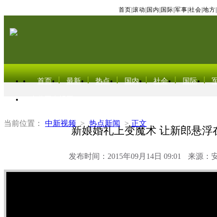
首页
|
滚动
|
国内
|
国际
|
军事
|
社会
|
地方
|
首页
最新
热点
国内
社会
国际
东北亚电视网
当前位置：
中新视频
>
热点新闻
>
正文
新娘婚礼上变魔术 让新郎悬浮
发布时间：2015年09月14日 09:01
来源：