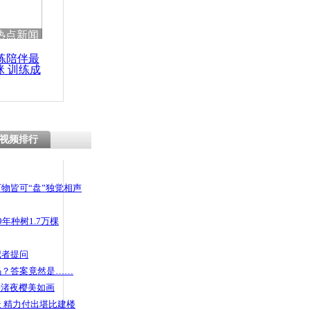
热点新闻
练陪伴最
咪 训练成
功瘦身
视频排行
物皆可“盘”独觉相声
年种树1.7万棵
记者提问
码？答案竟然是……
头渚夜樱美如画
 精力付出堪比建楼