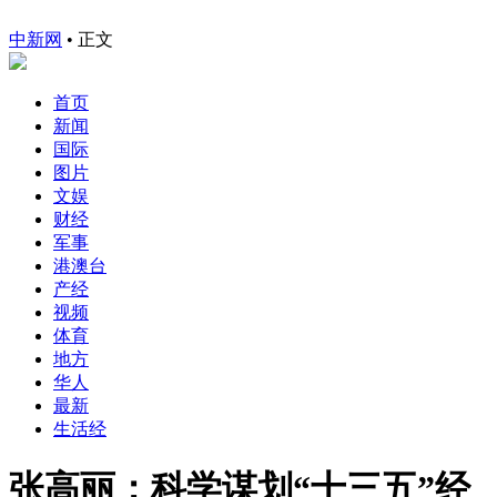
中新网
•
正文
首页
新闻
国际
图片
文娱
财经
军事
港澳台
产经
视频
体育
地方
华人
最新
生活经
张高丽：科学谋划“十三五”经