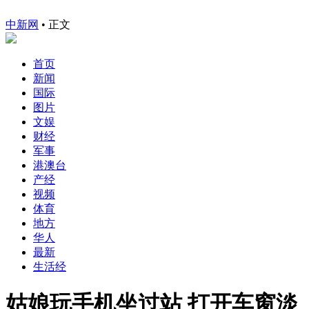
中新网
•
正文
首页
新闻
国际
图片
文娱
财经
军事
港澳台
产经
视频
体育
地方
华人
最新
生活经
姑娘玩手机坐过站 打开车窗淡