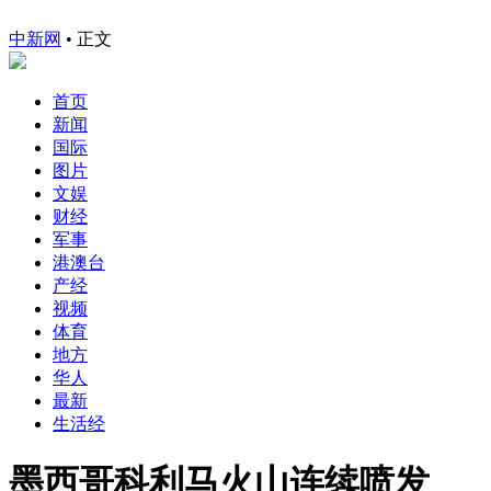
中新网
•
正文
首页
新闻
国际
图片
文娱
财经
军事
港澳台
产经
视频
体育
地方
华人
最新
生活经
墨西哥科利马火山连续喷发