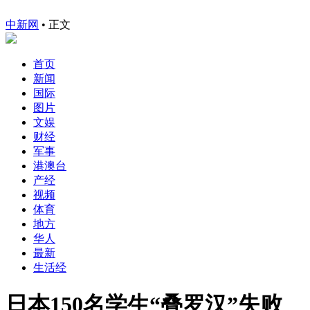
中新网
•
正文
首页
新闻
国际
图片
文娱
财经
军事
港澳台
产经
视频
体育
地方
华人
最新
生活经
日本150名学生“叠罗汉”失败