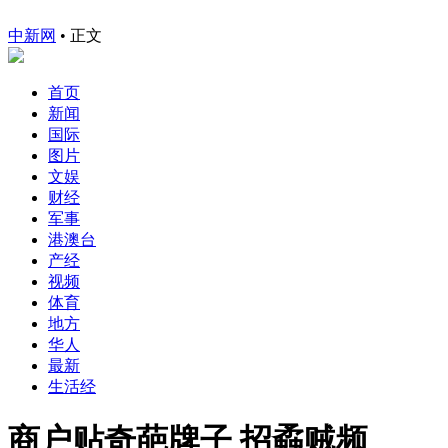
中新网
•
正文
首页
新闻
国际
图片
文娱
财经
军事
港澳台
产经
视频
体育
地方
华人
最新
生活经
商户贴奇葩牌子 招蟊贼频