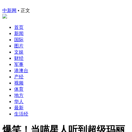
中新网
•
正文
首页
新闻
国际
图片
文娱
财经
军事
港澳台
产经
视频
体育
地方
华人
最新
生活经
爆笑！当喵星人听到超级玛丽