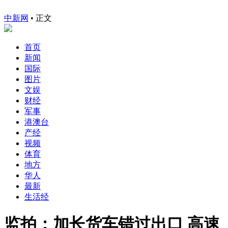
中新网
•
正文
首页
新闻
国际
图片
文娱
财经
军事
港澳台
产经
视频
体育
地方
华人
最新
生活经
监拍：加长货车错过出口 高速